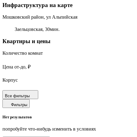
Инфраструктура на карте
Мошковский район, ул Альпийская
Заельцовская,
30
мин.
Квартиры и цены
Количество комнат
Цена от-до, ₽
Корпус
Срок сдачи
Все фильтры
Фильтры
Площадь от-до, м²
Нет результатов
Площадь кухни от-до, м²
попробуйте что-нибудь изменить в условиях
Площадь балкона от-до, м²