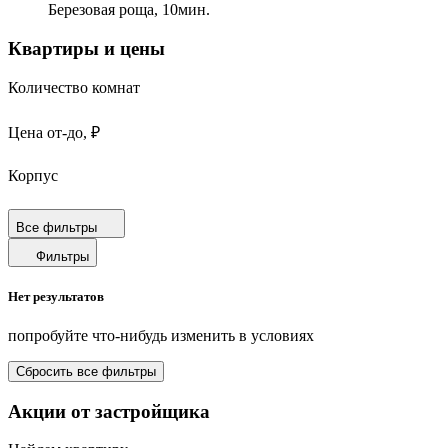
Березовая роща,
10
мин.
Квартиры и цены
Количество комнат
Цена от-до, ₽
Корпус
Срок сдачи
Все фильтры
Фильтры
Площадь от-до, м²
Нет результатов
Площадь кухни от-до, м²
попробуйте что-нибудь изменить в условиях
Площадь балкона от-до, м²
Сбросить все фильтры
Санузел
Акции от застройщика
Отделка