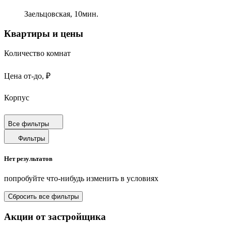
Заельцовская,
10
мин.
Квартиры и цены
Количество комнат
Цена от-до, ₽
Корпус
Срок сдачи
Все фильтры
Фильтры
Площадь от-до, м²
Нет результатов
Площадь кухни от-до, м²
попробуйте что-нибудь изменить в условиях
Площадь балкона от-до, м²
Сбросить все фильтры
Санузел
Акции от застройщика
Отделка