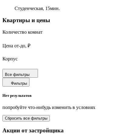
Студенческая,
15
мин.
Квартиры и цены
Количество комнат
Цена от-до, ₽
Корпус
Срок сдачи
Все фильтры
Фильтры
Площадь от-до, м²
Нет результатов
Площадь кухни от-до, м²
попробуйте что-нибудь изменить в условиях
Площадь балкона от-до, м²
Сбросить все фильтры
Санузел
Акции от застройщика
Отделка