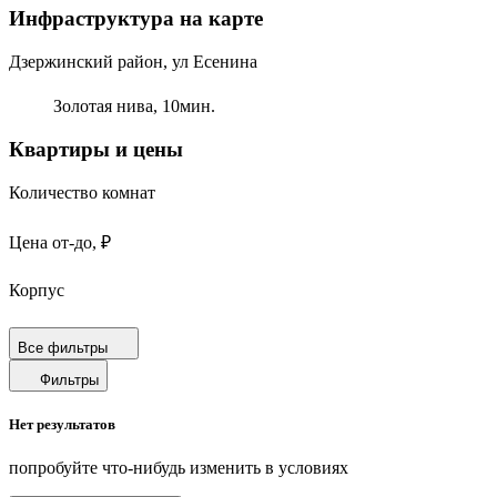
Инфраструктура на карте
Дзержинский район, ул Есенина
Золотая нива,
10
мин.
Квартиры и цены
Количество комнат
Цена от-до, ₽
Корпус
Срок сдачи
Все фильтры
Фильтры
Площадь от-до, м²
Нет результатов
Площадь кухни от-до, м²
попробуйте что-нибудь изменить в условиях
Площадь балкона от-до, м²