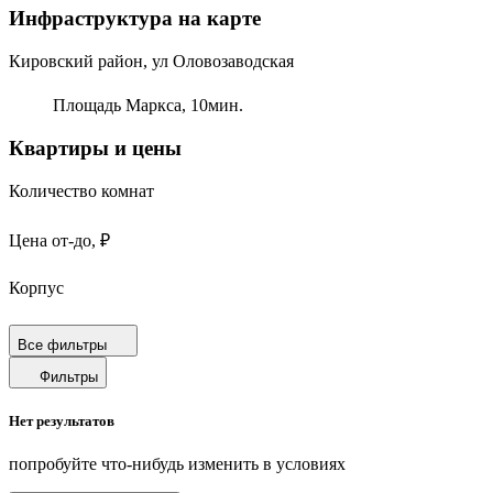
Инфраструктура на карте
Кировский район, ул Оловозаводская
Площадь Маркса,
10
мин.
Квартиры и цены
Количество комнат
Цена от-до, ₽
Корпус
Срок сдачи
Все фильтры
Фильтры
Площадь от-до, м²
Нет результатов
Площадь кухни от-до, м²
попробуйте что-нибудь изменить в условиях
Площадь балкона от-до, м²