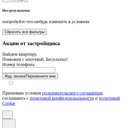
Нет результатов
Площадь кухни от-до, м²
попробуйте что-нибудь изменить в условиях
Площадь балкона от-до, м²
Сбросить все фильтры
Санузел
Акции от застройщика
Отделка
Найдем квартиру.
Поможем с ипотекой. Бесплатно!
Этаж
Номер телефона
Способ оплаты
Жду звонка!
Перезвоните мне
Принимаю условия
пользовательского соглашения
,
соглашаюсь с
политикой конфиденциальности
и
политикой
Cookie